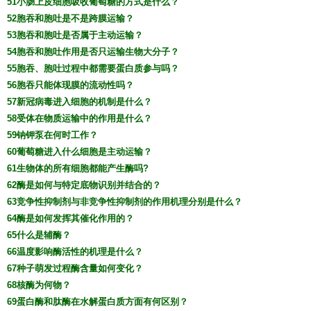
51小肠上皮细胞吸收葡萄糖的方式是什么？
52胞吞和胞吐是不是跨膜运输？
53胞吞和胞吐是否属于主动运输？
54胞吞和胞吐作用是否只运输生物大分子？
55胞吞、胞吐过程中都需要蛋白质参与吗？
56胞吞只能体现膜的流动性吗？
57新冠病毒进入细胞的机制是什么？
58受体在物质运输中的作用是什么？
59钠钾泵在何时工作？
60葡萄糖进入什么细胞是主动运输？
61生物体的所有细胞都能产生酶吗?
62酶是如何与特定底物识别并结合的？
63竞争性抑制剂与非竞争性抑制剂的作用机理分别是什么？
64酶是如何发挥其催化作用的？
65什么是辅酶？
66温度影响酶活性的机理是什么？
67种子萌发过程酶含量如何变化？
68核酶为何物？
69蛋白酶和肽酶在水解蛋白质方面有何区别？