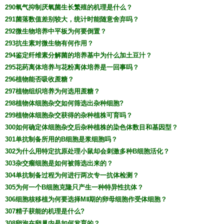
290氧气抑制厌氧菌生长繁殖的机理是什么？
291菌落数值差别较大，统计时能随意舍弃吗？
292微生物培养中平板为何要倒置？
293抗生素对微生物有何作用？
294鉴定纤维素分解菌的培养基中为什么加土豆汁？
295花药离体培养与花粉离体培养是一回事吗？
296植物能否吸收蔗糖？
297植物组织培养为何选用蔗糖？
298植物体细胞杂交如何筛选出杂种细胞?
299植物体细胞杂交获得的杂种植株可育吗？
300如何确定体细胞杂交后杂种植株的染色体数目和基因型？
301单抗制备所用的B细胞是浆细胞吗？
302为什么用特定抗原处理小鼠却会刺激多种B细胞活化？
303杂交瘤细胞是如何被筛选出来的？
304单抗制备过程为何进行两次专一抗体检测？
305为何一个B细胞克隆只产生一种特异性抗体？
306细胞核移植为何要选择MⅡ期的卵母细胞作受体细胞？
307精子获能的机理是什么?
308卵泡在卵巢内是如何发育的？