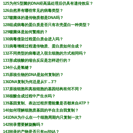
125为何S型菌的DNA经高温处理后仍具有遗传效应？
126自然界有哪些常见的病毒类型？
127噬菌体的遗传物质都是DNA吗？
128组成病毒的蛋白质是否只有衣壳蛋白一种类型？
129噬菌体是如何繁殖的？
130病毒侵染过程蛋白质会进入吗？
131病毒增殖过程遗传物质、蛋白质如何合成？
132不同类型的病毒进入宿主细胞的方式相同吗？
133形成核酸的缩合反应是怎样进行的？
134什么是氢键？
135原核生物的DNA是如何复制的？
136DNA复制为何总是从5′→3′?
137原核细胞和真核细胞的基因结构有何不同？
138核酸合成过程中产生水吗？
139基因复制、表达过程所需能量是否都来自ATP？
140如何理解细胞质基因的半自主自我复制？
141DNA为什么在一个细胞周期内只复制一次?
142转录需要解旋酶吗？
143转录的产物是否只有mRNA？