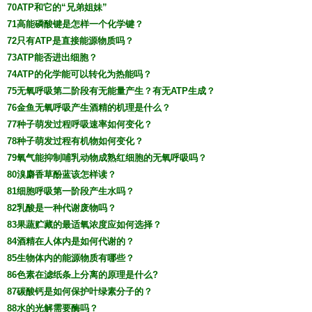
70ATP和它的“兄弟姐妹”
71高能磷酸键是怎样一个化学键？
72只有ATP是直接能源物质吗？
73ATP能否进出细胞？
74ATP的化学能可以转化为热能吗？
75无氧呼吸第二阶段有无能量产生？有无ATP生成？
76金鱼无氧呼吸产生酒精的机理是什么？
77种子萌发过程呼吸速率如何变化？
78种子萌发过程有机物如何变化？
79氧气能抑制哺乳动物成熟红细胞的无氧呼吸吗？
80溴麝香草酚蓝该怎样读？
81细胞呼吸第一阶段产生水吗？
82乳酸是一种代谢废物吗？
83果蔬贮藏的最适氧浓度应如何选择？
84酒精在人体内是如何代谢的？
85生物体内的能源物质有哪些？
86色素在滤纸条上分离的原理是什么?
87碳酸钙是如何保护叶绿素分子的？
88水的光解需要酶吗？