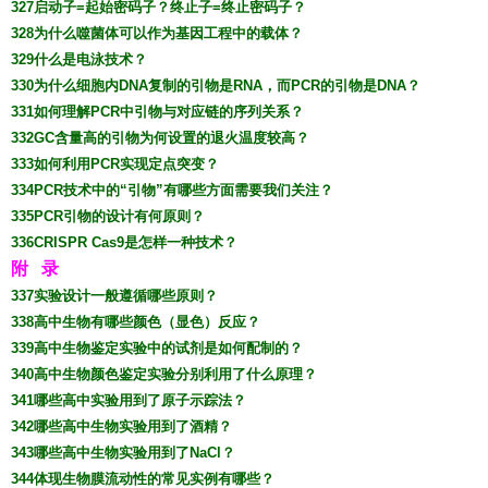
327启动子=起始密码子？终止子=终止密码子？
328为什么噬菌体可以作为基因工程中的载体？
329什么是电泳技术？
330为什么细胞内DNA复制的引物是RNA，而PCR的引物是DNA？
331如何理解PCR中引物与对应链的序列关系？
332GC含量高的引物为何设置的退火温度较高？
333如何利用PCR实现定点突变？
334PCR技术中的“引物”有哪些方面需要我们关注？
335PCR引物的设计有何原则？
336CRISPR Cas9是怎样一种技术？
附 录
337实验设计一般遵循哪些原则？
338高中生物有哪些颜色（显色）反应？
339高中生物鉴定实验中的试剂是如何配制的？
340高中生物颜色鉴定实验分别利用了什么原理？
341哪些高中实验用到了原子示踪法？
342哪些高中生物实验用到了酒精？
343哪些高中生物实验用到了NaCl？
344体现生物膜流动性的常见实例有哪些？