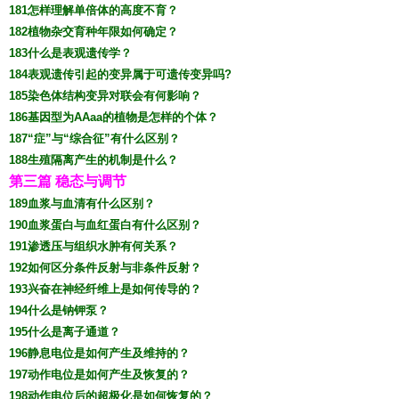
181怎样理解单倍体的高度不育？
182植物杂交育种年限如何确定？
183什么是表观遗传学？
184表观遗传引起的变异属于可遗传变异吗?
185染色体结构变异对联会有何影响？
186基因型为AAaa的植物是怎样的个体？
187“症”与“综合征”有什么区别？
188生殖隔离产生的机制是什么？
第三篇 稳态与调节
189血浆与血清有什么区别？
190血浆蛋白与血红蛋白有什么区别？
191渗透压与组织水肿有何关系？
192如何区分条件反射与非条件反射？
193兴奋在神经纤维上是如何传导的？
194什么是钠钾泵？
195什么是离子通道？
196静息电位是如何产生及维持的？
197动作电位是如何产生及恢复的？
198动作电位后的超极化是如何恢复的？