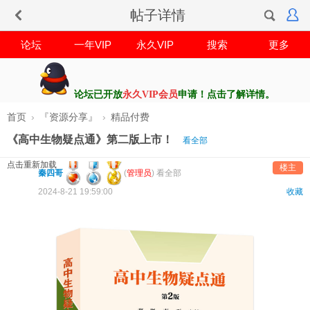
帖子详情
论坛
一年VIP
永久VIP
搜索
更多
论坛已开放
永久VIP会员
申请！点击了解详情。
首页
›
『资源分享』
›
精品付费
《高中生物疑点通》第二版上市！
看全部
点击重新加载
楼主
秦四哥
(
管理员
)
看全部
2024-8-21 19:59:00
收藏