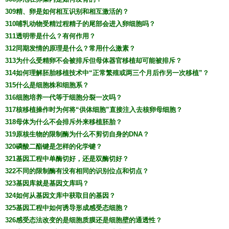
309精、卵是如何相互识别和相互激活的？
310哺乳动物受精过程精子的尾部会进入卵细胞吗？
311透明带是什么？有何作用？
312同期发情的原理是什么？常用什么激素？
313为什么受精卵不会被排斥但母体器官移植却可能被排斥？
314如何理解胚胎移植技术中“正常繁殖或两三个月后作另一次移植”？
315什么是细胞株和细胞系？
316细胞培养一代等于细胞分裂一次吗？
317核移植操作时为何将“供体细胞”直接注入去核卵母细胞？
318母体为什么不会排斥外来移植胚胎？
319原核生物的限制酶为什么不剪切自身的DNA？
320磷酸二酯键是怎样的化学键？
321基因工程中单酶切好，还是双酶切好？
322不同的限制酶有没有相同的识别位点和切点？
323基因库就是基因文库吗？
324如何从基因文库中获取目的基因？
325基因工程中如何诱导形成感受态细胞？
326感受态法改变的是细胞质膜还是细胞壁的通透性？