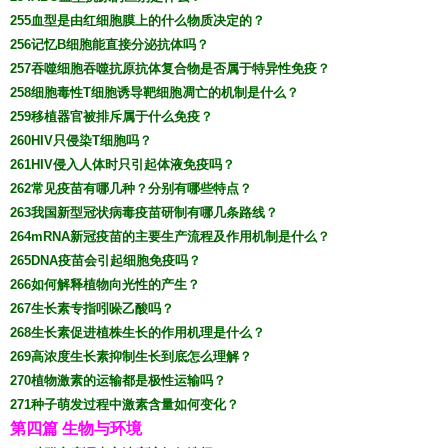
255血型是由红细胞膜上的什么物质决定的？
256记忆B细胞能直接分泌抗体吗？
257吞噬细胞吞噬抗原抗体复合物是否属于特异性免疫？
258细胞毒性T细胞诱导靶细胞凋亡的机制是什么？
259移植器官被排斥属于什么免疫？
260HIV只侵染T细胞吗？
261HIV侵入人体时只引起体液免疫吗？
262常见疫苗有哪几种？分别有哪些特点？
263我国新型冠状病毒疫苗研制有哪几条路线？
264mRNA新冠疫苗的主要生产流程及作用机制是什么？
265DNA疫苗会引起细胞免疫吗？
266如何解释植物向光性的产生？
267生长素专指吲哚乙酸吗？
268生长素促进植株生长的作用机理是什么？
269高浓度生长素抑制生长到底怎么理解？
270植物激素的运输都是极性运输吗？
271种子萌发过程中激素含量如何变化？
第四篇 生物与环境