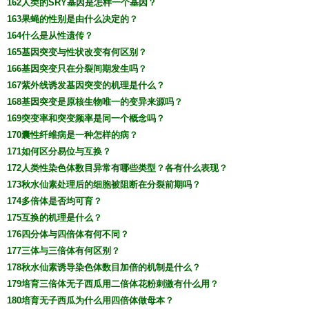
162人类的SRY基因是怎样一个基因？
163果蝇的性别是由什么决定的？
164什么是从性遗传？
165基因突变与性状改变有何区别？
166基因突变只在分裂间期发生吗？
167紫外线诱发基因突变的机理是什么？
168基因突变是原核生物唯一的变异来源吗？
169突变率和突变频率是同一个概念吗？
170囊性纤维病是一种怎样的病？
171如何区分易位与互换？
172人类性染色体数目异常有哪些类型？各有什么表现？
173秋水仙素处理后的细胞被阻断在分裂前期吗？
174多倍体是否均可育？
175互换的机理是什么？
176四分体与四倍体有何不同？
177三体与三倍体有何区别？
178秋水仙素诱导染色体数目加倍的机制是什么？
179培育三倍体无子西瓜用二倍体花粉刺激有什么用？
180培育无子西瓜为什么用四倍体做母本？