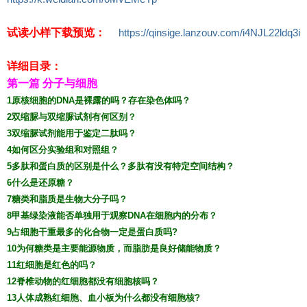
试读小样下载预览：
https://qinsige.lanzouv.com/i4NJL22ldq3i
详细目录：
第一篇 分子与细胞
1原核细胞的DNA是裸露的吗？存在染色体吗？
2双缩脲与双缩脲试剂有何区别？
3双缩脲试剂能用于鉴定二肽吗？
4如何区分实验组和对照组？
5多肽和蛋白质的区别是什么？多肽有没有特定空间结构？
6什么是还原糖？
7糖类和脂质是生物大分子吗？
8甲基绿染液能否单独用于观察DNA在细胞内的分布？
9占细胞干重最多的化合物一定是蛋白质吗?
10为何糖类是主要能源物质，而脂肪是良好储能物质？
11红细胞是红色的吗？
12脊椎动物的红细胞都没有细胞核吗？
13人体成熟红细胞、血小板为什么都没有细胞核?