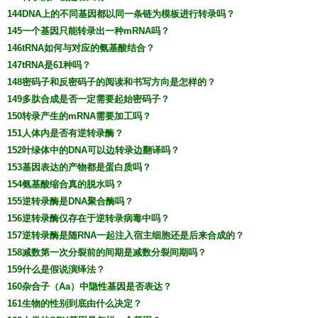
144DNA上的不同基因都以同一条链为模板进行转录吗？
145一个基因只能转录出一种mRNA吗？
146tRNA如何与对应的氨基酸结合？
147tRNA是61种吗？
148密码子和反密码子的阅读和书写方向是怎样的？
149多肽合成是否一定需要起始密码子？
150转录产生的mRNA需要加工吗？
151人体内是否有逆转录酶？
152叶绿体中的DNA可以边转录边翻译吗？
153基因表达的产物都是蛋白质吗？
154氨基酸缩合真的脱水吗？
155逆转录酶是DNA聚合酶吗？
156逆转录酶仅存在于逆转录病毒中吗？
157逆转录酶是随RNA一起注入宿主细胞还是后来合成的？
158减数第一次分裂前的间期是减数分裂间期吗？
159什么是假说演绎法？
160杂合子（Aa）中隐性基因是否表达？
161生物的性别到底由什么决定？