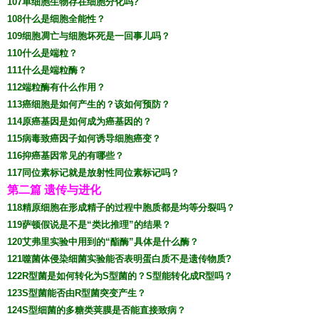
107单细胞生物存在细胞分化吗?
108什么是细胞全能性？
109细胞凋亡与细胞坏死是一回事儿吗？
110什么是端粒？
111什么是端粒酶？
112端粒酶有什么作用？
113癌细胞是如何产生的？该如何预防？
114原癌基因是如何成为癌基因的？
115病毒致癌因子如何诱导细胞癌变？
116抑癌基因常见的有哪些？
117同位素标记就是放射性同位素标记吗？
第二篇 遗传与进化
118精原细胞在形成精子的过程中胞质都是均等分裂吗？
119萨顿假说是不是“类比推理”的结果？
120艾弗里实验中用到的“酯酶”具体是什么酶？
121噬菌体侵染细菌实验能否表明蛋白质不是遗传物质?
122R型菌是如何转化为S型菌的？S型能转化成R型吗？
123S型菌能否由R型菌突变产生？
124S型细菌的多糖类荚膜是否能直接致病？