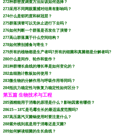
272种群密度调查方法应该如何选择？
273采用不同网眼重捕对结果有影响吗？
274什么是郁闭度和林冠层？
275群落演替可以无休止进行下去吗？
276如何判断一个群落是否发生了演替？
277高山群落属于什么空间结构？
278如何辨别捕食与寄生？
279所有的植物都是生产者吗?所有的细菌和真菌都是分解者吗?
280什么是间作、轮作和套作？
281种群增长曲线的增长率是如何变化的？
282血细胞计数板如何使用？
283微生物的分解作用与呼吸作用等同吗？
284抵抗力稳定性与恢复力稳定性如何区分？
第五篇 生物技术与工程
285酒精能用于消毒的原理是什么？影响因素有哪些？
28615～18℃是毛霉生长的最适温度范围吗?
287高压蒸汽灭菌锅使用时要注意什么？
288紫外线到底是用于消毒还是灭菌?
289如何解读细菌的生长曲线？