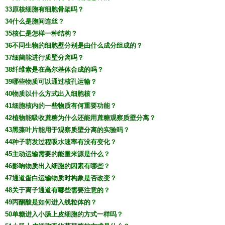
33原核细胞有细胞骨架吗？
34什么是胞间连丝？
35核仁是怎样一种结构？
36不同生物的细胞壁分别是由什么成分组成的？
37细菌能进行质壁分离吗？
38纤维素是在高尔基体合成的吗？
39哪些物质可以通过核孔运输？
40物质以什么方式出入细胞核？
41细胞核内的一些物质有何重要功能？
42植物能吸收蔗糖为什么还能用蔗糖观察质壁分离？
43黑藻叶片能用于观察质壁分离的实验吗？
44种子萌发过程吸水速率有没有变化？
45主动运输需要的能量来源是什么？
46影响物质出入细胞的因素有哪些？
47通道蛋白运输物质时构象是否改变？
48关于离子通道有哪些需要注意的？
49丙酮酸是如何进入线粒体的？
50单糖进入小肠上皮细胞的方式一样吗？