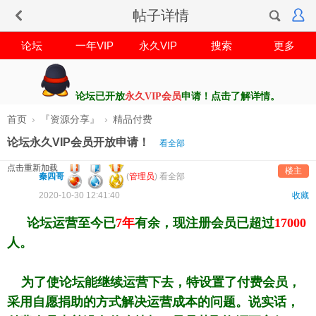
帖子详情
论坛
一年VIP
永久VIP
搜索
更多
论坛已开放
永久VIP会员
申请！点击了解详情。
首页
›
『资源分享』
›
精品付费
论坛永久VIP会员开放申请！
看全部
点击重新加载
楼主
秦四哥
(
管理员
)
看全部
2020-10-30 12:41:40
收藏
论坛运营至今已
7年
有余，现注册会员已超过
17000
人。
为了使论坛能继续运营下去，特设置了付费会员，
采用自愿捐助的方式
解决运营成本的问题。说实话，