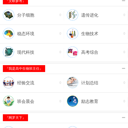
『文献参考』
分子细胞
遗传进化
0
0
稳态环境
生物技术
0
0
现代科技
高考综合
0
0
『我是高中生物班主任』
经验交流
计划总结
0
0
班会晨会
励志教育
0
0
『网罗天下』