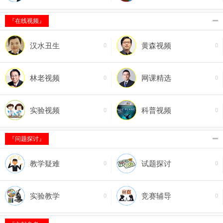
『在线视频』
汉水丑生
黄森视频
0
0
林老视频
网课精选
0
0
实验视频
科普视频
0
0
『问题探讨』
教学疑难
试题探讨
0
0
实验教学
竞赛辅导
0
0