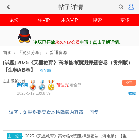
帖子详情
论坛
一年VIP
永久VIP
搜索
更多
论坛已开放
永久VIP会员
申请！点击了解详情。
首页
›
『资源分享』
›
普通资源
[试题] 2025《天星教育》高考临考预测押题密卷（贵州版）
【生物AB卷】
看全部
点击重新加载
楼主
秦四哥
(
管理员
)
看全部
2025-5-19 18:08:59
收藏
游客，如果您要查看本帖隐藏内容请
回复
2025《天星教育》高考临考预测押题密卷（河南版）【生物AB卷】