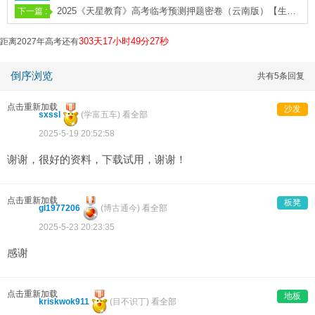
2025《天星教育》高考临考预测押题密卷（云南版）【生物AB卷】
303天17小时49分26秒
距离2027年高考还有
倒序浏览
共有5条回复
点击重新加载
沙发
sxssl
(
学富五车
)
看全部
2025-5-19 20:52:58
谢谢，很好的资料，下载试用，谢谢！
点击重新加载
板凳
gl1977206
(
博古通今
)
看全部
2025-5-23 20:23:35
感谢
点击重新加载
地板
kriskwok911
(
目不识丁
)
看全部