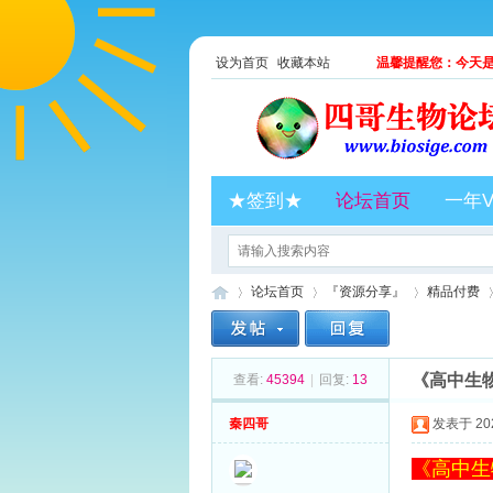
设为首页
收藏本站
温馨提醒您：今天是2
★签到★
论坛首页
一年V
论坛首页
『资源分享』
精品付费
《高中生
查看:
45394
|
回复:
13
四
»
›
›
›
秦四哥
发表于 2021
《高中生