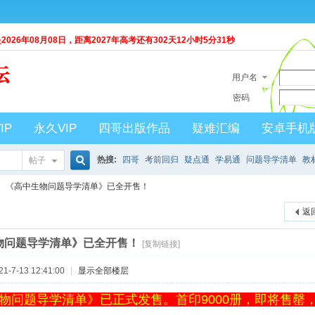
026年08月08日，距离2027年高考还有
302天12小时5分30秒
用户名
密码
IP
永久VIP
四哥出版作品
疑难汇编
安卓手机
热搜:
四哥
考前回归
疑点通
学易通
问题导学清单
教
帖子
搜
《高中生物问题导学清单》已全开售！
返
索
物问题导学清单》已全开售！
[复制链接]
-7-13 12:41:00
|
显示全部楼层
物问题导学清单》已正式发售。首印9000册，即将售罄