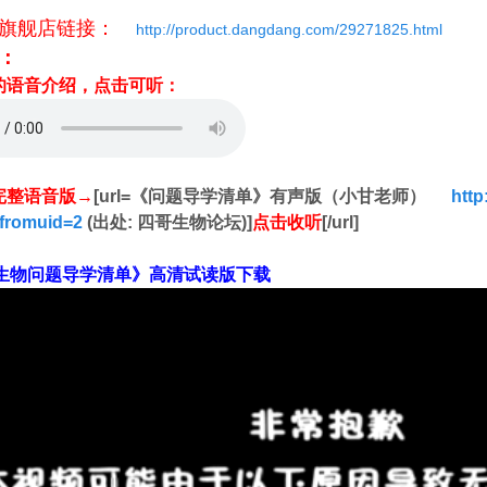
旗舰店链接：
http://product.dangdang.com/29271825.html
：
的语音介绍，点击可听：
完整语音版→
[url=《问题导学清单》有声版（小甘老师）
http
&fromuid=2
(出处: 四哥生物论坛)]
点击收听
[/url]
生物问题导学清单》高清试读版下载