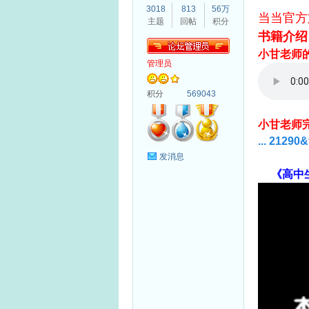
3018
813
56万
当当官方
主题
回帖
积分
书籍介绍
小甘老师
管理员
哥
积分
569043
小甘老师
... 21290
发消息
《高中
生