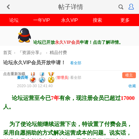
帖子详情
论坛
一年VIP
永久VIP
搜索
更多
论坛已开放
永久VIP会员
申请！点击了解详情。
首页
›
『资源分享』
›
精品付费
论坛永久VIP会员开放申请！
看全部
点击重新加载
楼主
秦四哥
(
管理员
)
看全部
2020-10-30 12:41:40
收藏
论坛运营至今已
7年
有余，现注册会员已超过
17000
人。
为了使论坛能继续运营下去，特设置了付费会员，
采用自愿捐助的方式
解决运营成本的问题。说实话，