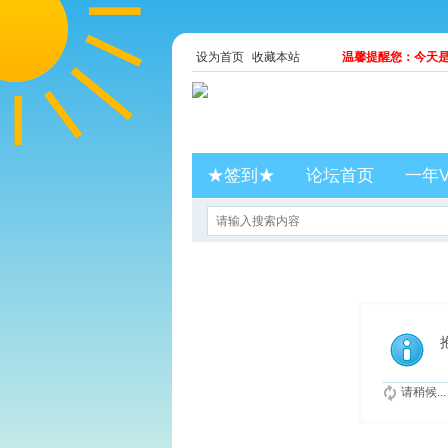
设为首页
收藏本站
温馨提醒您：今天是2
★签到★
论坛首页
一年V
请稍候...