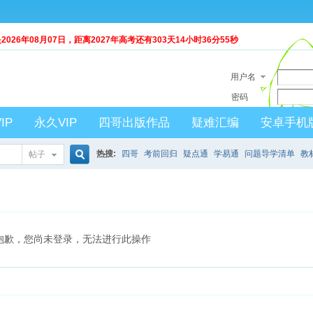
026年08月07日，距离2027年高考还有
303天14小时36分55秒
用户名
密码
IP
永久VIP
四哥出版作品
疑难汇编
安卓手机
热搜:
四哥
考前回归
疑点通
学易通
问题导学清单
教
帖子
搜
索
抱歉，您尚未登录，无法进行此操作