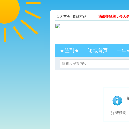
设为首页
收藏本站
温馨提醒您：今天是2
★签到★
论坛首页
一年V
请稍候...