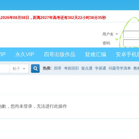
026年08月08日，距离2027年高考还有
302天22小时38分35秒
用户名
密码
IP
永久VIP
四哥出版作品
疑难汇编
安卓手机
热搜:
四哥
考前回归
疑点通
学易通
问题导学清单
教
帖子
搜
索
抱歉，您尚未登录，无法进行此操作